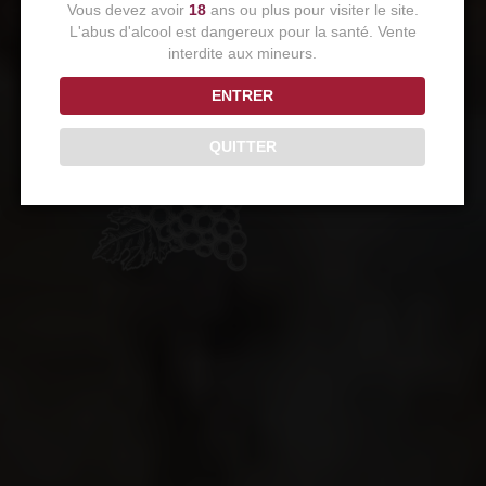
Vignoble du Sud Ouest
Vous devez avoir
18
ans ou plus pour visiter le site.
L'abus d'alcool est dangereux pour la santé. Vente
interdite aux mineurs.
ENTRER
QUITTER