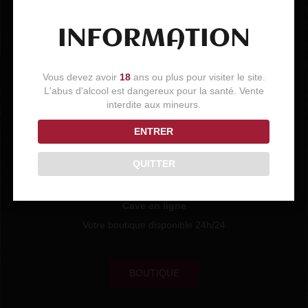
INFORMATION
Vous devez avoir
18
ans ou plus pour visiter le site.
L'abus d'alcool est dangereux pour la santé. Vente
interdite aux mineurs.
ENTRER
QUITTER
Cave en ligne
Votre boutique disponible 24h/24
BOUTIQUE