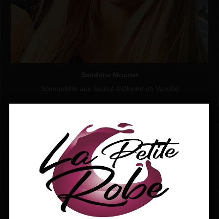
Sandrine Mourier
Sommelière aux Sables d’Olonne en Vendée
A PROPOS