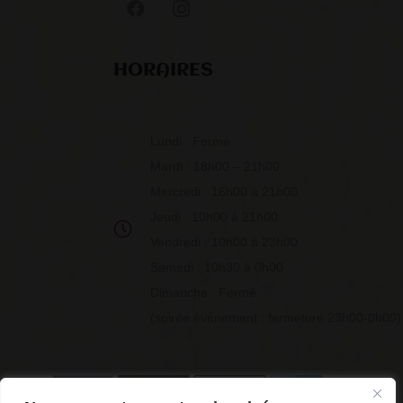
HORAIRES
Lundi : Fermé
Mardi : 18h00 – 21h00
Mercredi : 16h00 à 21h00
Jeudi : 10h00 à 21h00
Vendredi : 10h00 à 23h00
Samedi : 10h30 à 0h00
Dimanche : Fermé
(soirée événement : fermeture 23h00-0h00)