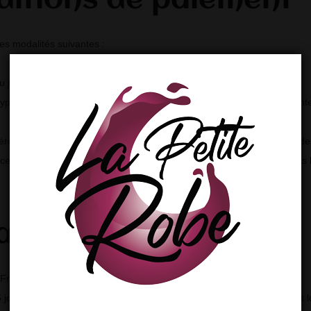
ditions de paiement
les modalités suivantes :
 au jour de la pasation de la commande.
 grâce au protocole défini par le prestataire de paiement agréé inter
dérés comme définitifs qu’après encaissement effectif par le Vendeur 
 des Produits commandés par le Client si celui-ci ne lui en paye pas le
raisons
 France métropolitaine.
5 jours hors jours fériés et Week end à l’adresse indiquée par le Client