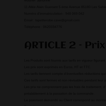
Mourier Sandrine
11 Allée Alain Guenant 5 ème Avenue 85180 Les Sabl
Numéro d’immatriculation : 948 069 042
Email : lapetiterobe.cave@gmail.com
Téléphone : 0620334776
ARTICLE 2 – Prix
Les Produits sont fournis aux tarifs en vigueur figurant
Les prix sont exprimés en Euros, HT et TTC.
Les tarifs tiennent compte d’éventuelles réductions qui 
Ces tarifs sont fermes et non révisables pendant leur pé
Les prix ne comprennent pas les frais de traitement, d’e
préalablement à la passation de la commande.
Le paiement demandé au Client correspond au montant tot