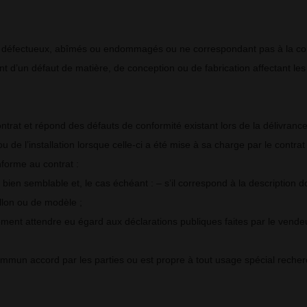
duits défectueux, abîmés ou endommagés ou ne correspondant pas à la 
t d’un défaut de matière, de conception ou de fabrication affectant les pr
ntrat et répond des défauts de conformité existant lors de la délivran
 de l’installation lorsque celle-ci a été mise à sa charge par le contrat 
forme au contrat :
n bien semblable et, le cas échéant : – s’il correspond à la description
illon ou de modèle ;
mement attendre eu égard aux déclarations publiques faites par le vende
 commun accord par les parties ou est propre à tout usage spécial reche