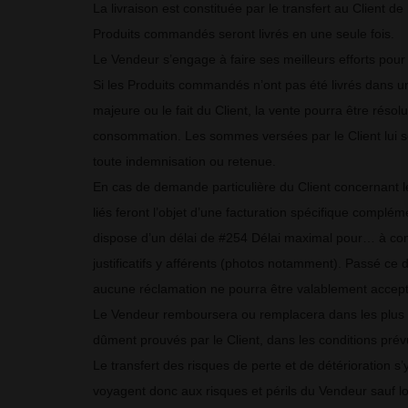
La livraison est constituée par le transfert au Client d
Produits commandés seront livrés en une seule fois.
Le Vendeur s’engage à faire ses meilleurs efforts pour 
Si les Produits commandés n’ont pas été livrés dans un 
majeure ou le fait du Client, la vente pourra être réso
consommation. Les sommes versées par le Client lui sero
toute indemnisation ou retenue.
En cas de demande particulière du Client concernant l
liés feront l’objet d’une facturation spécifique complémen
dispose d’un délai de #254 Délai maximal pour… à comp
justificatifs y afférents (photos notamment). Passé ce 
aucune réclamation ne pourra être valablement accept
Le Vendeur remboursera ou remplacera dans les plus bre
dûment prouvés par le Client, dans les conditions pré
Le transfert des risques de perte et de détérioration 
voyagent donc aux risques et périls du Vendeur sauf lor