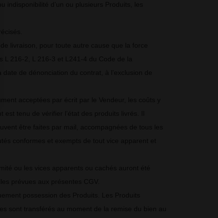
u indisponibilité d’un ou plusieurs Produits, les
récisés.
de livraison, pour toute autre cause que la force
les L 216-2, L 216-3 et L241-4 du Code de la
 date de dénonciation du contrat, à l’exclusion de
ent acceptées par écrit par le Vendeur, les coûts y
st tenu de vérifier l’état des produits livrés. Il
uvent être faites par mail, accompagnées de tous les
éputés conformes et exempts de tout vice apparent et
rmité ou les vices apparents ou cachés auront été
elles prévues aux présentes CGV.
iquement possession des Produits. Les Produits
sques sont transférés au moment de la remise du bien au