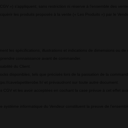
CGV ») s’appliquent, sans restriction ni réserve à l’ensemble des ven
acquérir les produits proposés à la vente (« Les Produits ») par le Vendeu
ent les spécifications, illustrations et indications de dimensions ou de 
u de prendre connaissance avant de commander.
abilité du Client.
stocks disponibles, tels que précisés lors de la passation de la command
ps://cavelapetiterobe.fr/ et prévaudront sur toute autre document.
tes CGV et les avoir acceptées en cochant la case prévue à cet effet 
le système informatique du Vendeur constituent la preuve de l’ensemble