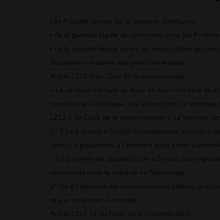
Les Produits fournis par le Vendeur bénéficient :
• de la garantie légale de conformité, pour les Pro
• de la garantie légale contre les vices cachés provenan
Dispositions relatives aux garanties légales
Article L217-4 du Code de la consommation
« Le vendeur est tenu de livrer un bien conforme au co
résultant de l’emballage, des instructions de montage ou
L217-5 du Code de la consommation « Le bien est con
1° S’il est propre à l’usage habituellement attendu d’u
celui-ci a présentées à l’acheteur sous forme d’échant
– s’il présente les qualités qu’un acheteur peut légiti
notamment dans la publicité ou l’étiquetage ;
2° Ou s’il présente les caractéristiques définies d’un
et que ce dernier a accepté. »
Article L217-12 du Code de la consommation