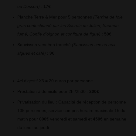
ou Dessert)
:
17€
Planche Terre & Mer pour 5 personnes
(Terrine de foie
gras confectionné par les Secrets de Julien, Saumon
fumé, Confie d’oignon et confiture de figue)
:
50€
Saucisson vendéen tranché
(Saucisson sec ou aux
algues et café)
:
9€
4cl digestif X3 = 20 euros par personne
Prestation à domicile pour 2h /2h30 :
200€
Privatisation du lieu : Capacité de réception de personne
135 personnes, service compris horaire maximale 1h du
matin pour
600€
vendredi et samedi et
450€
en semaine
du lundi au jeudi .