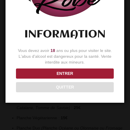
Planche Olonnaise 4 personnes
(Rillettes confectionnés
par l’Authentic Boucherie, Boudin noir, Coppa, Speck,
Jambon Ibérique, Chorizo doux, Saint Nectaire, Tomme
Catalane, Comté)
:
24€
INFORMATION
Planche Océane pour 5 personnes
(Sardine à l’huile
d’olive, Saumon fumé, Rillettes de poisson, Anchois
Vous devez avoir
18
ans ou plus pour visiter le site.
marinés, Poivron farcis au thon)
:
25€
L'abus d'alcool est dangereux pour la santé. Vente
interdite aux mineurs.
Découverte cochon noir Belotta pour 4 personnes
(Saucisson, Lomo, Chorizo, Cécina, Jambon Cébo affiné
ENTRER
30 mois)
:
25€
QUITTER
Planche de fromages 4 personne
(Crottin de chèvre,
Caussenard, Saint Nectaire, Comté doux, Tomme
Catalane, Tomme de Savoie)
:
25€
Planche Végétarienne :
15€
Planche Duo
(Planche Océane ou Olonnaise ou Fromage