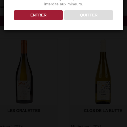
interdite aux mineurs.
ine : 
Egiategia
Domaine : 
Egiategia
40,50
€
40,50
€
TTC
TTC
ENTRER
QUITTER
Découvrir
Découvrir
LES GRALETTES
CLOS DE LA BUTTE
ésime : 
2019
Millésime : 
2021