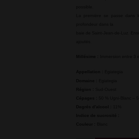
possible.
La première se passe dans 
profondeur dans la
baie de Saint-Jean-de-Luz. Ensui
ajoutés.
Millésime : 
Immersion entre 3 e
Appellation : 
Egiategia
Domaine : 
Egiategia
Région : 
Sud-Ouest
Cépages : 
50 % Ugni-Blanc – 
Degrés d'alcool : 
11%
Indice de sucrosité : 
Couleur : 
Blanc