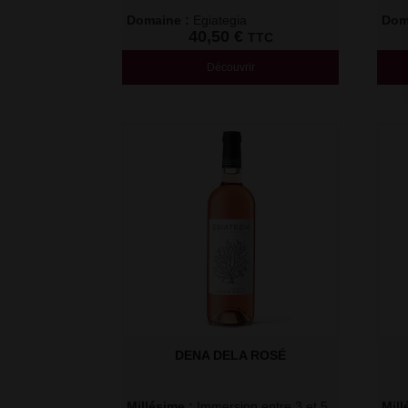
Domaine : 
Egiategia
Doma
40,50
€
TTC
Découvrir
DENA DELA ROSÉ
Millésime : 
Immersion entre 3 et 5
Mill