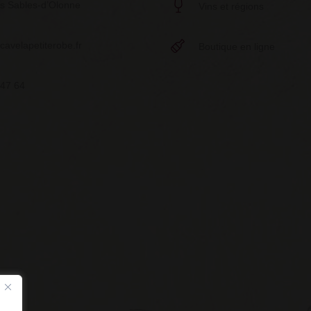
s Sables-d’Olonne
Vins et régions
avelapetiterobe.fr
Boutique en ligne
 47 64