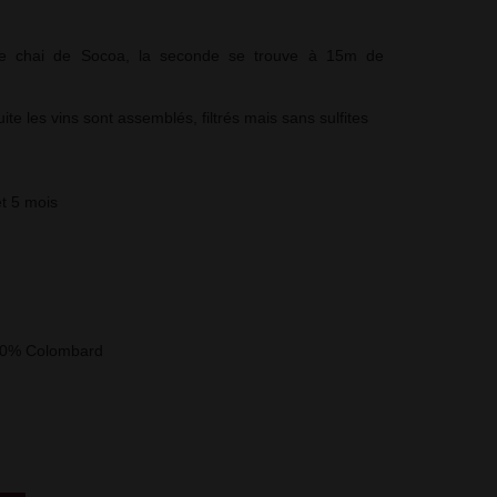
le chai de Socoa, la seconde se trouve à 15m de
te les vins sont assemblés, filtrés mais sans sulfites
t 5 mois
50% Colombard