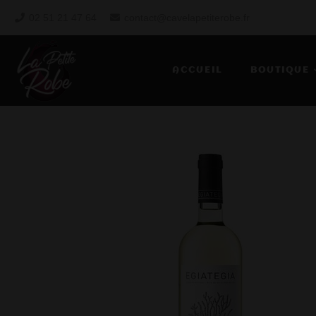
02 51 21 47 64
contact@cavelapetiterobe.fr
ACCUEIL
BOUTIQUE