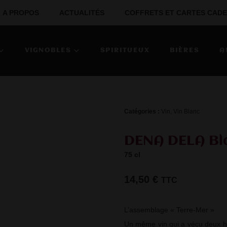
A PROPOS
ACTUALITÉS
COFFRETS ET CARTES CAD
VIGNOBLES
SPIRITUEUX
BIÈRES
A
Catégories : 
Vin
,
Vin Blanc
DENA DELA Bl
75 cl
14,50
€
TTC
L’assemblage « Terre-Mer »
Un même vin qui a vécu deux hi