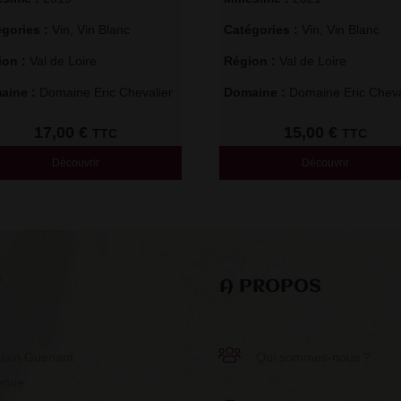
gories : 
Vin
,
Vin Blanc
Catégories : 
Vin
,
Vin Blanc
on : 
Val de Loire
Région : 
Val de Loire
ine : 
Domaine Eric Chevalier
Domaine : 
Domaine Eric Cheva
17,00
€
15,00
€
TTC
TTC
Découvrir
Découvrir
T
A PROPOS
Alain Guenant
Qui sommes-nous ?
enue