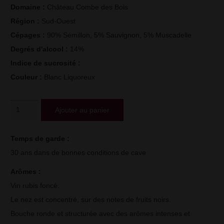
Domaine : 
Château Combe des Bois
Région : 
Sud-Ouest
Cépages : 
90% Sémillon, 5% Sauvignon, 5% Muscadelle
Degrés d'alcool : 
14%
Indice de sucrosité : 
Couleur : 
Blanc Liquoreux
quantité
Ajouter au panier
de
Monbazillac
Temps de garde : 
Château
30 ans dans de bonnes conditions de cave
Combe
Arômes : 
des
Vin rubis foncé.
Bois
Le nez est concentré, sur des notes de fruits noirs.
2005
Bouche ronde et structurée avec des arômes intenses et