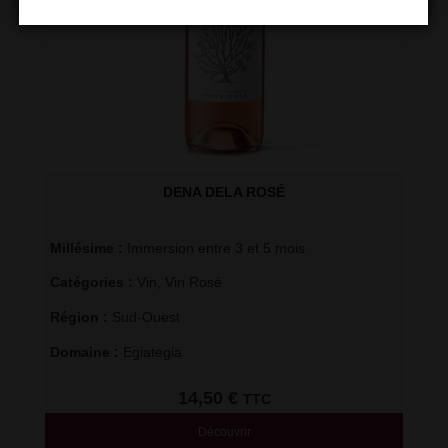
DENA DELA ROSÉ
Millésime : 
Immersion entre 3 et 5 mois
Catégories : 
Vin
,
Vin Rosé
Région : 
Sud-Ouest
Domaine : 
Egiategia
14,50
€
TTC
Découvrir