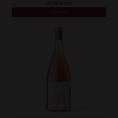
40,50
€
TTC
Découvrir