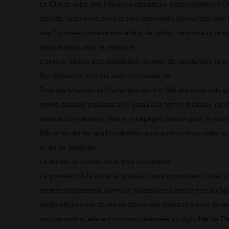
Le Climat subit une influence climatique essentiellement 
chauds, automnes secs et très ensoleillés permettant une
des Pyrénées amène des effets de foehn, vent chaud et se
atout majeur pour le vignoble.
L’arrière-saison très ensoleillée permet de vendanger tard 
Sur différents sols qui sont composés de :
Pour les Madiran et Pacherenc-du-Vic-Bilh les sous-sols so
moins calcaire pouvant aller jusqu’à la forme molasse ou m
siliceux conviennent bien aux cépages blancs pour la pro
Bilh et les terres argilo-calcaires sont surtout favorables
le vin de Madiran.
Le terroir se classe sous trois catégories :
Le premier où le sol et le sous-sol sont constitués d’une m
mètres d’épaisseur, donnant naissance à des terres du type 
argilo-siliceux est située en hauts des coteaux ou sur le 
son caractère, elle est souvent réservée au vignoble de Pé