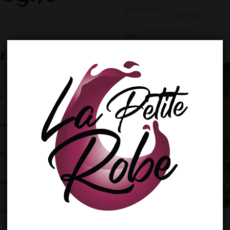
u vignoble de
: le Lot et Garonne (47), le
Duras, Côtes Marmandais,
sur les trois départements (Lot
san sur les départements du
modérément pluvieux.