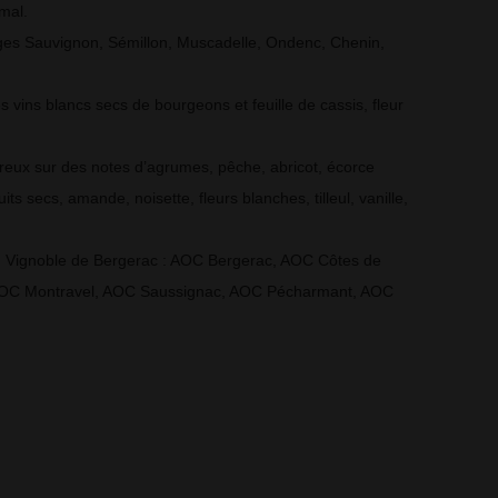
mal.
ages Sauvignon, Sémillon, Muscadelle, Ondenc, Chenin,
 vins blancs secs de bourgeons et feuille de cassis, fleur
oreux sur des notes d’agrumes, pêche, abricot, écorce
ruits secs, amande, noisette, fleurs blanches, tilleul, vanille,
du Vignoble de Bergerac : AOC Bergerac, AOC Côtes de
AOC Montravel, AOC Saussignac, AOC Pécharmant, AOC