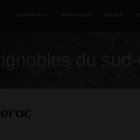
VIGNOBLES
SPIRITUEUX
BIÈRES
A
vignobles du sud-
gerac