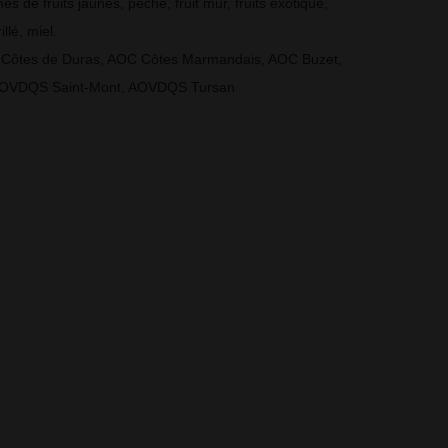
s de fruits jaunes, pêche, fruit mur, fruits exotique,
illé, miel.
OC Côtes de Duras, AOC Côtes Marmandais, AOC Buzet,
AOVDQS Saint-Mont, AOVDQS Tursan