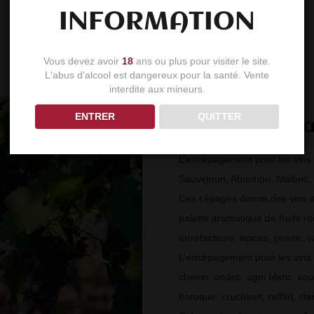
INFORMATION
Vous devez avoir
18
ans ou plus pour visiter le site.
L'abus d'alcool est dangereux pour la santé. Vente
interdite aux mineurs.
ENTRER
QUITTER
Cépage de G
L’encépagement pour les vins 
Sauvignon, Abouriou, Malbec,
Ces cépages donne des vins a
palette aromatique de fruits rou
torréfactions, épices, poivre, v
L’encépagement pour les vins 
chenin, ondec, ugni blanc, cou
baroque, cruchinet, raffiat, cl