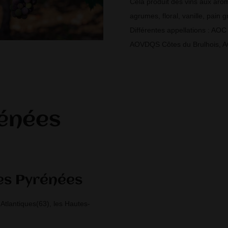
Cela produit des vins aux arôme
agrumes, floral, vanille, pain gr
Différentes appellations : A
AOVDQS Côtes du Brulhois, 
rénées
es Pyrénées
-Atlantiques(63), les Hautes-