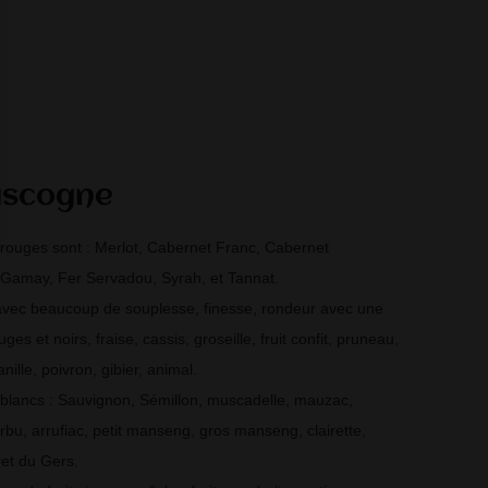
ascogne
rouges sont : Merlot, Cabernet Franc, Cabernet
 Gamay, Fer Servadou, Syrah, et Tannat.
vec beaucoup de souplesse, finesse, rondeur avec une
ges et noirs, fraise, cassis, groseille, fruit confit, pruneau,
anille, poivron, gibier, animal.
blancs : Sauvignon, Sémillon, muscadelle, mauzac,
rbu, arrufiac, petit manseng, gros manseng, clairette,
aret du Gers.