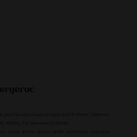
Bergerac
, pour les vins rouges et rosés sont le Merlot, Cabernet
t, Malbec, Fer Servadou et Mérille.
s, cassis, griotte, épices, vanille, torréfaction, sous-bois,