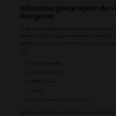
Situation géographie du v
Bergerac
Le vignoble de Bergerac se situe sur les deux rives de la 
Emilion au sud de Périgueux entre le Massif central et le vi
prolonge vers les Côtes du Roussillon. Il est situé sur le
(24).
52% de vins rouges
48% de vins blancs
13 000 hectares
12 A.O.C
Récolte moyenne 700 000 hectolitres
Au climat Océanique doux et humide, il est proche de vign