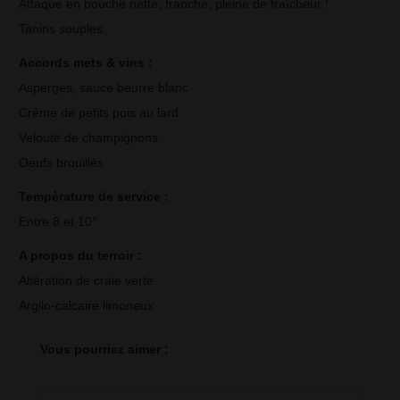
Attaque en bouche nette, franche, pleine de fraîcheur !
Tanins souples.
Accords mets & vins : 
Asperges, sauce beurre blanc
Crème de petits pois au lard
Velouté de champignons
Oeufs brouillés
Tempèrature de service : 
Entre 8 et 10°
A propos du terroir : 
Altération de craie verte
Argilo-calcaire limoneux
Vous pourriez aimer :