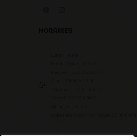
HORAIRES
Lundi : Fermé
Mardi : 18h00 – 21h00
Mercredi : 16h00 à 21h00
Jeudi : 10h00 à 21h00
Vendredi : 10h00 à 23h00
Samedi : 10h30 à 0h00
Dimanche : Fermé
(soirée événement : fermeture 23h00-0h00)