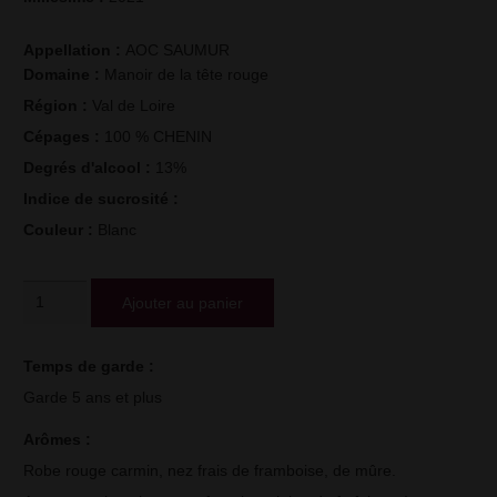
Appellation : 
AOC SAUMUR
Domaine : 
Manoir de la tête rouge
Région : 
Val de Loire
Cépages : 
100 % CHENIN
Degrés d'alcool : 
13%
Indice de sucrosité : 
Couleur : 
Blanc
quantité
Ajouter au panier
de
Tête
Temps de garde : 
d'Ange
Garde 5 ans et plus
Arômes : 
Robe rouge carmin, nez frais de framboise, de mûre.