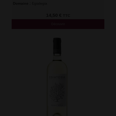
Domaine : 
Egiategia
14,50
€
TTC
Découvrir