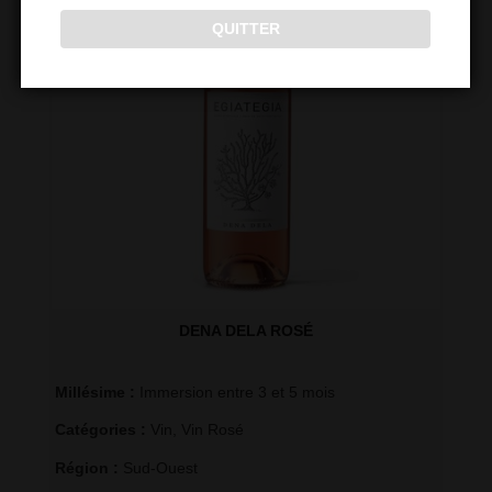
QUITTER
DENA DELA ROSÉ
Millésime : 
Immersion entre 3 et 5 mois
Catégories : 
Vin
,
Vin Rosé
Région : 
Sud-Ouest