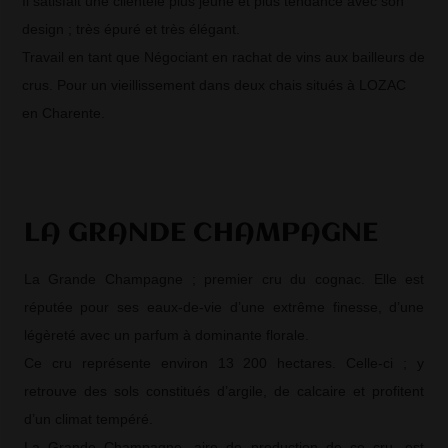
Il satisfait une clientèle plus jeune et plus tendance avec son
design ; très épuré et très élégant.
Travail en tant que Négociant en rachat de vins aux bailleurs de
crus. Pour un vieillissement dans deux chais situés à LOZAC
en Charente.
LA GRANDE CHAMPAGNE
La Grande Champagne ; premier cru du cognac. Elle est
réputée pour ses eaux-de-vie d’une extrême finesse, d’une
légèreté avec un parfum à dominante florale.
Ce cru représente environ 13 200 hectares. Celle-ci ; y
retrouve des sols constitués d’argile, de calcaire et profitent
d’un climat tempéré.
La Grande Champagne, aire de production de ce cru, est