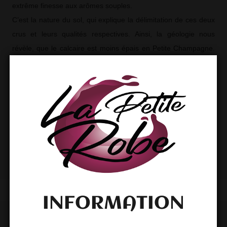
extrême finesse aux arômes souples.
C’est la nature du sol, qui explique la délimitation de ces deux
crus et leurs qualités respectives. Ainsi, la géologie nous
révèle, que le calcaire est moins épais en Petite Champagne.
Etant voisins, leur climat est identique.
Les eaux-de-vie issues exclusivement de ce cru peuvent
bénéficier de l’Appellation Contrôlée « Cognac Petite
Champagne ». Le terme « Cognac Fine Champagne » n’est
pas un cru, mais une Appellation d’Origine Contrôlée (AOC)
issue d’un assemblage contenant au moins 50 % d’eau-de-vie
de Grande Champagne, et pour le reste, des eaux-de-vie de
Petite Champagne.
INFORMATION