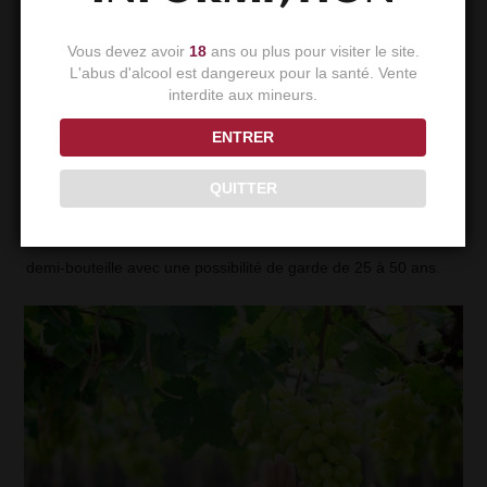
Avec une fermentation lente qui durera une année, son titre
Vous devez avoir
18
ans ou plus pour visiter le site.
alcoométrique volumique total doit être supérieur à 19%
L'abus d'alcool est dangereux pour la santé. Vente
volume.
interdite aux mineurs.
Sa commercialisation prendra effet à partir du mois d’octobre,
ENTRER
trois ans après la récolte. Il sera élevé au minimum jusqu’au 15
septembre de la troisième année qui suit celle de la récolte ;
QUITTER
dont 18 mois minimum en sous-bois.
Le vin de paille, doit être obligatoirement millésimé et vendu en
demi-bouteille avec une possibilité de garde de 25 à 50 ans.