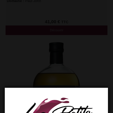
Domaine :
Paul John
41,00
€
TTC
Découvrir