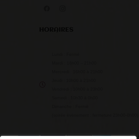
HORAIRES
Lundi : Fermé
Mardi : 18h00 – 21h00
Mercredi : 16h00 à 21h00
Jeudi : 10h00 à 21h00
Vendredi : 10h00 à 23h00
Samedi : 10h30 à 0h00
Dimanche : Fermé
(soirée événement : fermeture 23h00-0h00)