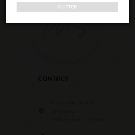
QUITTER
CONTACT
11 allée Alain Guenant
5ème Avenue
85180 Les Sables-d’Olonne