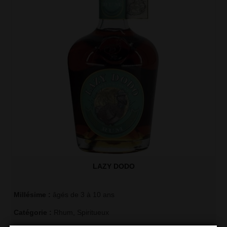
LAZY DODO
Millésime :
âgés de 3 à 10 ans
Catégorie :
Rhum
,
Spiritueux