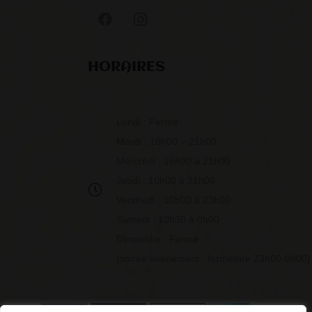
HORAIRES
Lundi : Fermé
Mardi : 18h00 – 21h00
Mercredi : 16h00 à 21h00
Jeudi : 10h00 à 21h00
Vendredi : 10h00 à 23h00
Samedi : 10h30 à 0h00
Dimanche : Fermé
(soirée événement : fermeture 23h00-0h00)