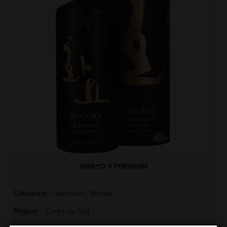
HWAYO X PREMIUM
Catégorie :
Spiritueux
,
Whisky
Région :
Corée du Sud