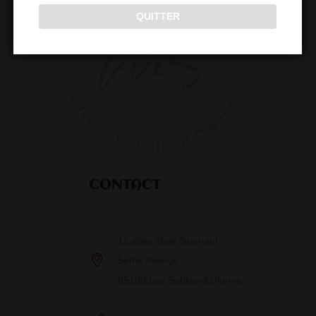
QUITTER
CONTACT
11 allée Alain Guenant
5ème Avenue
85180 Les Sables-d’Olonne